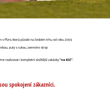
m v Plzni, která působí na českém trhu od roku 2003.
ikou, auty s rukou, zemními stroji.
 realizovat i kompletní složitější zakázky
"na klíč".
ou spokojení zákazníci.