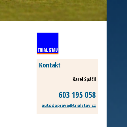
Kontakt
Karel Spáčil
603 195 058
autodoprava
@trialstav.cz