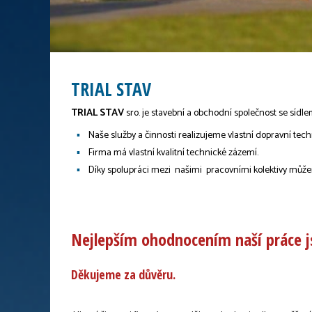
TRIAL STAV
TRIAL STAV
sro. je stavební a obchodní společnost se sídle
Naše služby a činnosti realizujeme vlastní dopravní techn
Firma má vlastní kvalitní technické zázemí.
Díky spolupráci mezi našimi pracovními kolektivy můžeme
Nejlepším ohodnocením naší práce js
Děkujeme za důvěru.